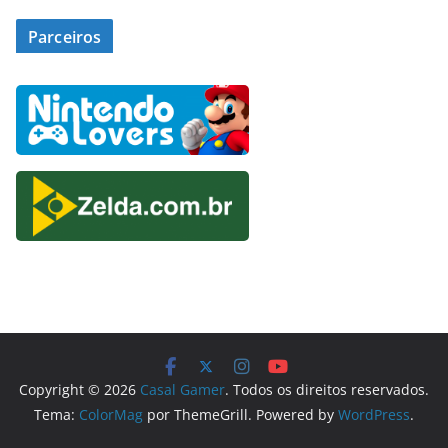
Parceiros
Copyright © 2026
Casal Gamer
. Todos os direitos reservados.
Tema:
ColorMag
por ThemeGrill. Powered by
WordPress
.