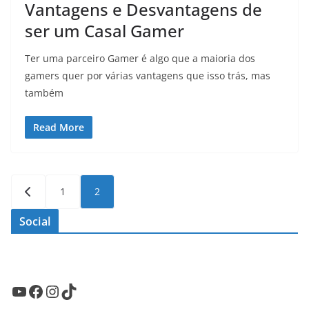
Vantagens e Desvantagens de
ser um Casal Gamer
Ter uma parceiro Gamer é algo que a maioria dos
gamers quer por várias vantagens que isso trás, mas
também
Read More
Paginação
1
2
de
Social
posts
Youtube
Facebook
Instagram
TikTok