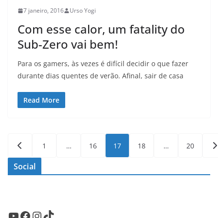
7 janeiro, 2016
Urso Yogi
Com esse calor, um fatality do
Sub-Zero vai bem!
Para os gamers, às vezes é difícil decidir o que fazer
durante dias quentes de verão. Afinal, sair de casa
Read More
Paginação
1
…
16
17
18
…
20
de
Social
posts
Youtube
Facebook
Instagram
TikTok