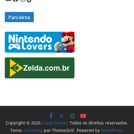
Parceiros
Copyright © 2026
Casal Gamer
. Todos os direitos reservados.
Tema:
ColorMag
por ThemeGrill. Powered by
WordPress
.